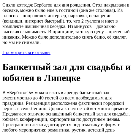
Сняли коттедж Бербатов для дня рождения. Стол накрывали в
беседке, можно было еще в гостиной (она же столовая). Из
плюсов – понравился интерьер, парковка, оснащение
(кондишн, интернет быстрый), то, что 2 туалета и идет в
комплекте шашлычная беседка. Из минусов – довольно
высокая слышимость. В принципе, за такую цену – претензий
никаких. Можно было дополнительно снять баню, её хвалят,
но мы не снимали.
Посмотреть все отзывы
Банкетный зал для свадьбы и
юбилея в Липецке
В «БербатовЪ» можно взять в аренду банкетный зал
вместимостью до 40 гостей со всем необходимым для
праздника. Резиденция расположена фактически городской
черте - в селе Ленино. Дорога к нам не займет много времени.
Предлагаем отлично оснащённый банкетный зал для свадьбы,
юбилея, конференции, корпоратива по доступным ценам.
Пространство легко адаптируется под тематику и формат
любого мероприятия: романтика, рустик, детский день