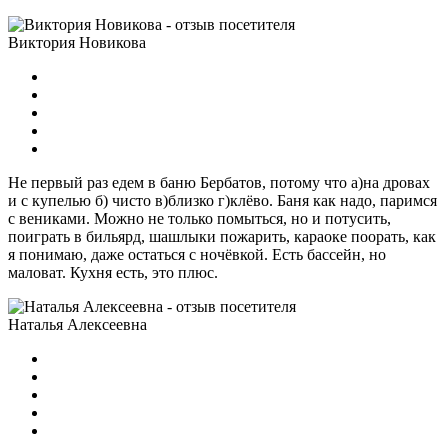
Виктория Новикова
Не первый раз едем в баню Бербатов, потому что а)на дровах
и с купелью б) чисто в)близко г)клёво. Баня как надо, паримся
с вениками. Можно не только помыться, но и потусить,
поиграть в бильярд, шашлыки пожарить, караоке поорать, как
я понимаю, даже остаться с ночёвкой. Есть бассейн, но
маловат. Кухня есть, это плюс.
Наталья Алексеевна